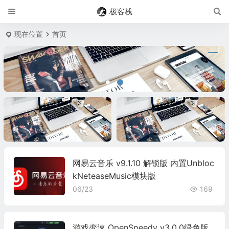
极客栈
现在位置
首页
标题
标题
网易云音乐 v9.1.10 解锁版 内置Unbloc
kNeteaseMusic模块版
06/23
169
游戏变速 OpenSpeedy v3.0.0绿色版