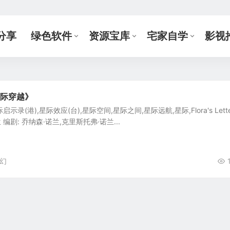
分享
绿色软件
资源宝库
宅家自学
影视
星际穿越》
又名:星际启示录(港),星际效应(台),星际空间,星际之间,星际远航,星际,Flora's Lett
 编剧: 乔纳森·诺兰,克里斯托弗·诺兰...
幻