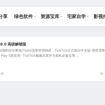
分享
绿色软件
资源宝库
宅家自学
影视
.8.0 高级解锁版
潮的待办事项(Todo)清单管理神器，TickTick正式推出中文版-滴答清
e Play 5星应用 -TickTick被豌豆荚评为装机必备应用 ...
安卓