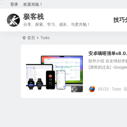
登录
欢迎光临！
极客栈
技巧
分享、探索、学习、成长、与君共勉！
首页
Todo
安卓嘀嗒清单v8.0
软件介绍 在全球好评如
[滴答的过去] -Googl
05/22
Todo