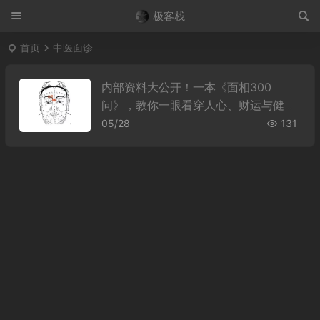
极客栈
首页
中医面诊
内部资料大公开！一本《面相300
问》，教你一眼看穿人心、财运与健
康！
05/28
131