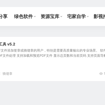
分享
绿色软件
资源宝库
宅家自学
影视
具 v5.2
F文件添加签章或骑缝章的用户，特别是需要高质量输出的专业场景。 软
 PDF文件处理 支持加载和预览PDF文件 显示总页数和当前页码 支持页面导
章
骑缝章