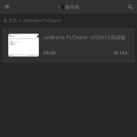
极客栈
首页
JetBrains PyCharm
JetBrains PyCharm v2026.1.2高级版
05/29
143