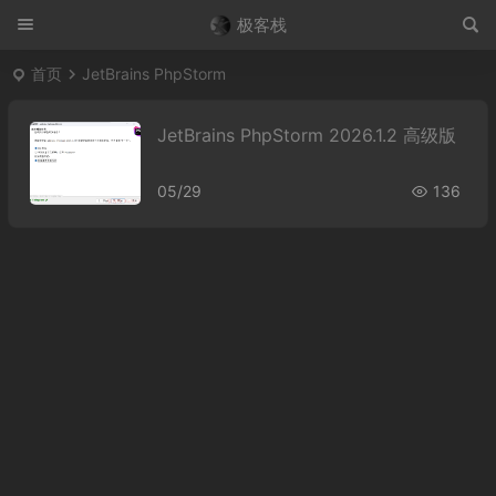
极客栈
首页
JetBrains PhpStorm
JetBrains PhpStorm 2026.1.2 高级版
05/29
136