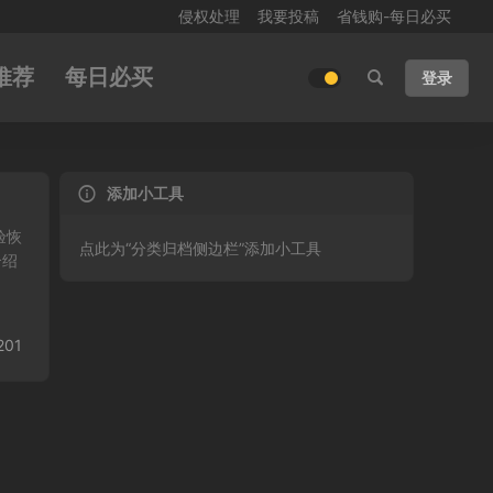
侵权处理
我要投稿
省钱购-每日必买
推荐
每日必买
登录
添加小工具
验恢
点此为“分类归档侧边栏”添加小工具
介绍
201