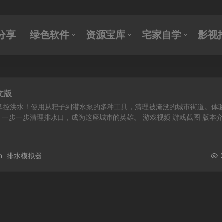
分享
绿色软件
资源宝库
宅家自学
影视
文版
m》，掌控洪水！使用从耙子到潜水泵的多种工具，清理被淹没的城市街道。体
一步一步清理排水口，成为这座城市的英雄。 游戏视频 游戏截图 版本
m
排水模拟器