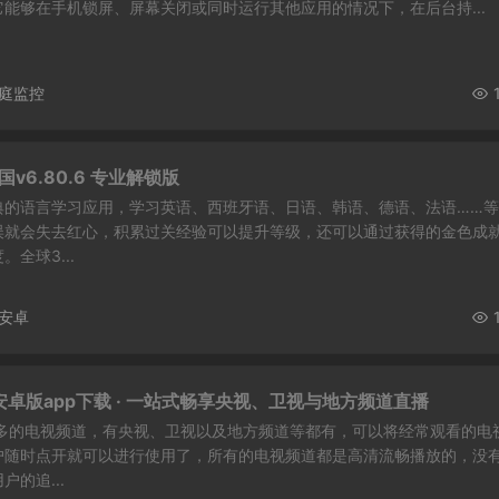
能够在手机锁屏、屏幕关闭或同时运行其他应用的情况下，在后台持...
庭监控
邻国v6.80.6 专业解锁版
典的语言学习应用，学习英语、西班牙语、日语、韩语、德语、法语……
误就会失去红心，积累过关经验可以提升等级，还可以通过获得的金色成
全球3...
安卓
.3 安卓版app下载 · 一站式畅享央视、卫视与地方频道直播
级多的电视频道，有央视、卫视以及地方频道等都有，可以将经常观看的电
户随时点开就可以进行使用了，所有的电视频道都是高清流畅播放的，没
的追...