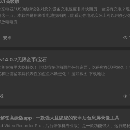
6.1高级版
充电器/ USB线缆设备对您的设备充电速度非常快而另一台没有充电？现
明这一点。本软件是用来看电池损耗的，能看到你电池实际上可以用多少
电电流...
测
安卓
v14.0.2无限金币/宝石
鱼在海里大吃特吃！ 吃掉挡在你前面的任何东西，吃得愈多活得愈久！ 
和巨齿鲨等具代表性的鲨鱼不断进化！ 游戏截图 下载地址
戏
.7.97 解锁高级版app · 一款强大且隐秘的安卓后台息屏录像工具
round Video Recorder Pro，后台录像机专业版）是一款功能强大、运行隐