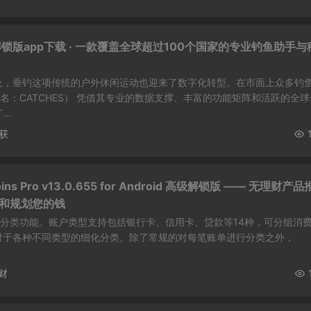
会员解锁版app下载 · 一款覆盖全球超过100个国家的专业钓鱼助手与
及，垂钓这项传统的户外休闲运动也迎来了数字化转型。在市面上众多钓
文名：CATCHES） 凭借其专业的数据支撑、丰富的功能矩阵和活跃的全球
..
获
ns Pro v13.0.655 for Android 高级解锁版 —— 无理财产
 跟踪和规划您的钱
有完善的分类功能。账户类型支持包括银行卡、信用卡、贷款等14种，可分组消
对于各种不同类型的细化分类。除了常规的对每笔账单进行分类之外，
财