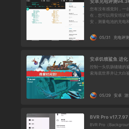
安卓充电评测v4.3
您有没有感觉到，一台
在，您可以用安培证
安，测量电池的充电和放
05/31
充电评
安卓饥饿鲨鱼 进化 
控制一头饥肠辘辘的鲨
索海底世界并让大白鲨
05/29
安卓
游
BVR Pro v17
BVR Pro（Backg