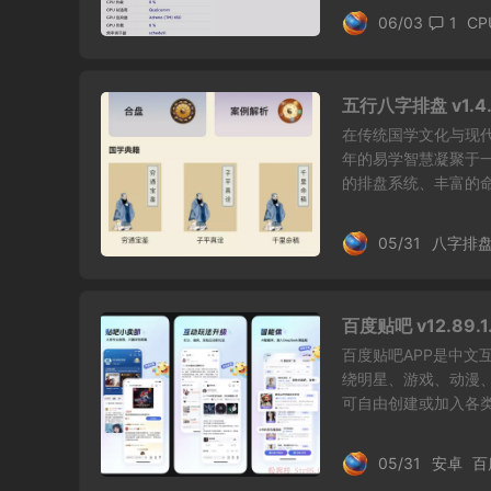
06/03
1
CP
五行八字排盘 v1.
在传统国学文化与现
年的易学智慧凝聚于
的排盘系统、丰富的命理
05/31
八字排盘
百度贴吧 v12.89
百度贴吧APP是中文
绕明星、游戏、动漫、
可自由创建或加入各类.
05/31
安卓
百