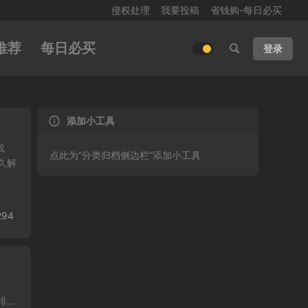
侵权处理
我要投稿
省钱购-每日必买
推荐
每日必买
登录
添加小工具
战
点此为“分类归档侧边栏”添加小工具
久解
294
..