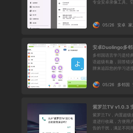
专业安卓录像工具。它
05/26
安卓
家
安卓Duolingo多
多邻国语言学习是经
语超级有趣，回答错
牌来追踪您的学习进度。
05/26
多邻国
紫罗兰TV v1.0
紫罗兰TV，内置超
道进行收藏，方便用
告的干扰，满足不同用户