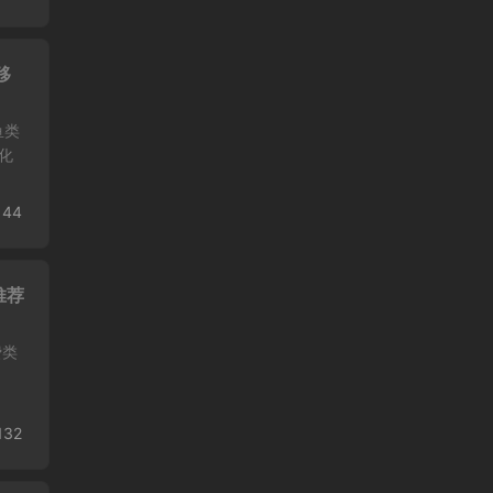
移
鱼类
化
144
品推荐
费类
132