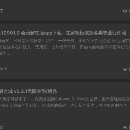
子
.10901.0 会员解锁版app下载 · 在家轻松搞定各类专业证件照
职面试、出国签证等日常生活中，一张合规、美观的证件照是必不可少的“
相馆往往存在排队久、费用高、出片慢等问题，而如今的智能手机图像处理
生...
件照
之城 v2.2.1无限金币/钥匙
玩家可错不了——奔跑并重回Subway Surfers的世界，重新发现你最
带来令人兴奋的新转折。跨越新的障碍，达到新的高度，并收集新的角色！
戏