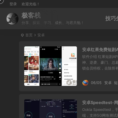
登录
欢迎光临！
极客栈
技巧
分享、探索、学习、成长、与君共勉！
首页
安卓
安卓红果免费短剧APP
软件介绍 红果短剧A
神、逆袭、豪门、总裁
锁会员特权，去除所有广
06/05
安卓
短
安卓Speedtest
Ookla Speedt
端，支持5G网络测试