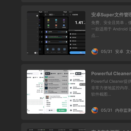
安卓Super文件管理
免费、安全且简单，使用
一款适用于 Andro
点...
05/31
安卓
文
Powerful Clea
Powerful Cl
非常方便地监控内存
软件截图...
05/31
内存监