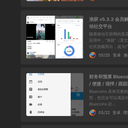
渔获 v5.3.2 
动社交平台
随着移动互联网的普
应用中，“渔获”（英
社区脱颖而出，成为广.
05/25
安卓
渔
财务和预算 Bluecoi
/ 便捷 / 强悍 /
Bluecoins 具
型，也完全可以满足
Bluecoins 还...
05/22
安卓
理