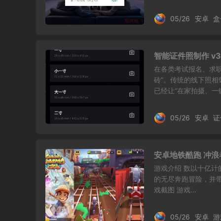
05/26
安卓
盒
智能证件照制作 v3
在各类考试报名、求
砖”。传统的线下照
已经让“在家拍摄、一键
05/26
安卓
证
安卓地铁酷跑 冲浪者
游戏介绍 数以十亿计的
的无尽奔跑冒险，并
戏截图 游戏...
05/26
安卓
游