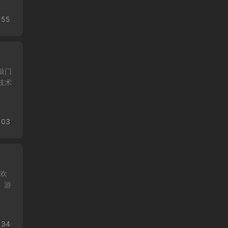
155
敲门
技术
103
喜欢
 游
134