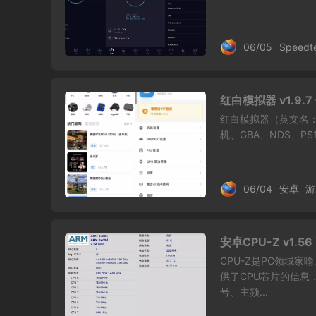
06/05
Speedt
红白模拟器 v1.9.
红白模拟器（英文名：R
机、GBA、NDS、P
06/04
安卓
游
安卓CPU-Z v1.5
CPU-Z是PC领域家
供了CPU芯片的信
号、主频...