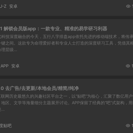
U-Z
安卓
4.1 解锁会员版app：一款专业、精准的易学研习利器
代科技深度融合的今天，五行八字排盘app依托先进的移动端技术，将传
一键之间。这款专为命理爱好者和专业人士打造的深度研习工具，凭借其
层级...
APP
安卓
.1.0 去广告/去更新/本地会员/精简/纯净
互联网历史最悠久的兴趣社区平台之一，以“贴吧”为核心，汇聚了数亿用户
地区、文学等海量细分主题展开讨论。APP保留了经典的“吧”式架构，用
..
度贴吧