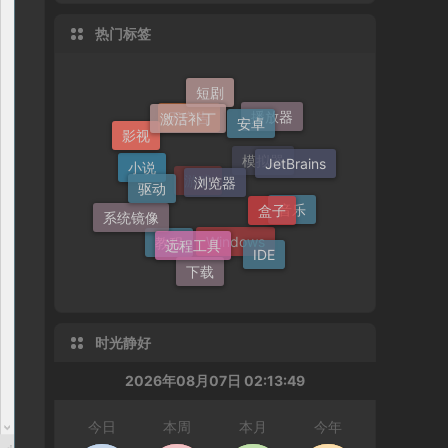
热门标签
短剧
激活补丁
安卓
播放器
影视
无广告
浏览器
JetBrains
驱动
小说
模拟器
盒子
游戏
系统镜像
音乐
远程工具
IDE
教程
Windows
下载
时光静好
2026年08月07日 02:13:50
今日
本周
本月
今年