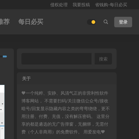
侵权处理
我要投稿
省钱购-每日必买
推荐
每日必买
登录
搜索
关于
🧡一个纯粹、安静、风清气正的非营利性软件
博客网站， 不需要扫码/关注微信公众号/接收
暗号/回复显示隐藏内容之类的弯弯绕绕，更不
用注册、付费、充值，没有解压密码。 这里分
享的都是遴选的无广告弹窗，无捆绑，无需付
费（个人非商用）的免费软件。 用爱发电🧡