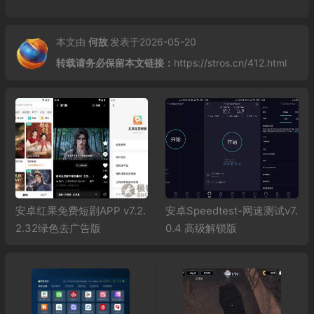
本文由
何故
发表于2026-05-20
转载请务必保留本文链接：
https://stros.cn/412.html
安卓红果免费短剧APP v7.2.
安卓Speedtest-网速测试v7.
2.32绿色去广告版
0.4 高级解锁版