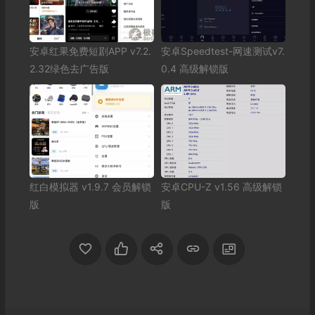
安卓红果免费短剧APP v7.2.
安卓Speedtest-网速测试v7.
2.32绿色去广告版
0.4 高级解锁版
红白模拟器 v1.9.7 会员解锁
安卓CPU-Z v1.56 高级解锁
版
版