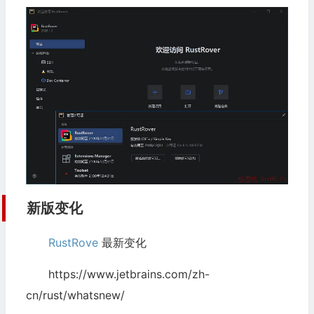
新版变化
RustRove
最新变化
https://www.jetbrains.com/zh-
cn/rust/whatsnew/