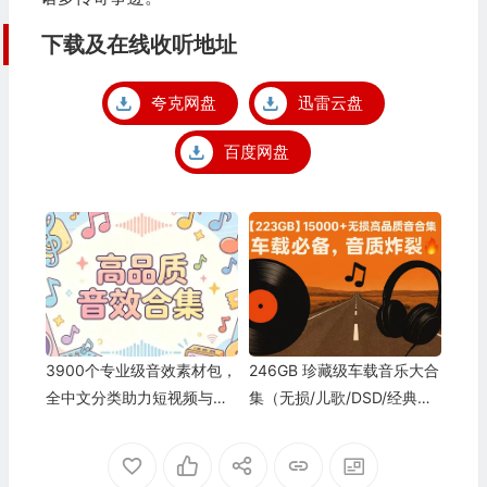
下载及在线收听地址
夸克网盘
迅雷云盘
百度网盘
3900个专业级音效素材包，
246GB 珍藏级车载音乐大合
全中文分类助力短视频与影
集（无损/儿歌/DSD/经典怀
视剪辑
旧）