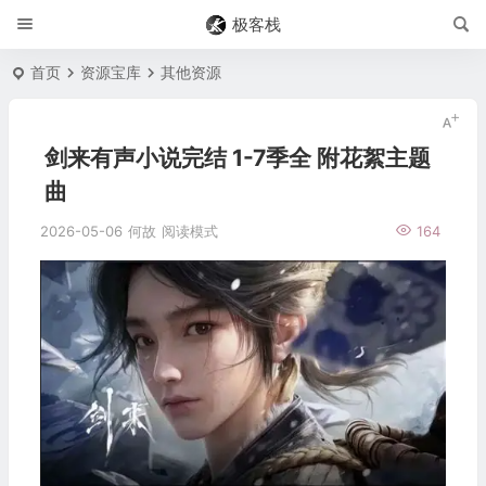
极客栈
首页
资源宝库
其他资源
剑来有声小说完结 1-7季全 附花絮主题
曲
2026-05-06
何故
阅读模式
164