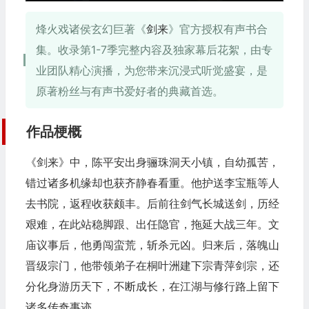
烽火戏诸侯玄幻巨著《
剑来
》官方授权有声书合
集。收录第1-7季完整内容及独家幕后花絮，由专
业团队精心演播，为您带来沉浸式听觉盛宴，是
原著粉丝与有声书爱好者的典藏首选。
作品梗概
《
剑来
》中，陈平安出身骊珠洞天小镇，自幼孤苦，
错过诸多机缘却也获齐静春看重。他护送李宝瓶等人
去书院，返程收获颇丰。后前往剑气长城送剑，历经
艰难，在此站稳脚跟、出任隐官，拖延大战三年。文
庙议事后，他勇闯蛮荒，斩杀元凶。归来后，落魄山
晋级宗门，他带领弟子在桐叶洲建下宗青萍剑宗，还
分化身游历天下，不断成长，在江湖与修行路上留下
诸多传奇事迹。