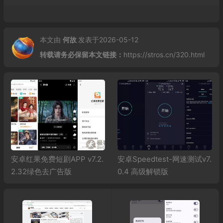
本文由
何故
发表于2026-05-12
转载请务必保留本文链接：
https://stros.cn/320.html
安卓红果免费短剧APP v7.2.
安卓Speedtest-网速测试v7.
2.32绿色去广告版
0.4 高级解锁版