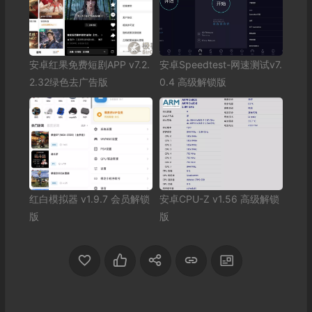
安卓红果免费短剧APP v7.2.
安卓Speedtest-网速测试v7.
2.32绿色去广告版
0.4 高级解锁版
红白模拟器 v1.9.7 会员解锁
安卓CPU-Z v1.56 高级解锁
版
版