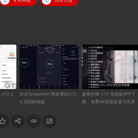
.2.2.
安卓Speedtest-网速测试v7.0.
趣看秒播 v7.0 电视版APP下
4 高级解锁版
载：免费4K电视直播与高清
视点播神器