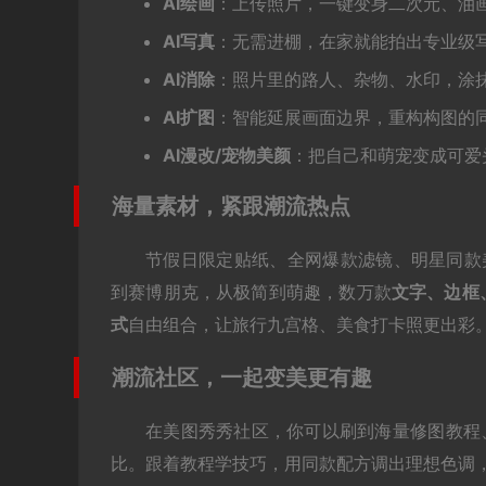
AI绘画
：上传照片，一键变身二次元、油
AI写真
：无需进棚，在家就能拍出专业级
AI消除
：照片里的路人、杂物、水印，涂
AI扩图
：智能延展画面边界，重构构图的同
AI漫改/宠物美颜
：把自己和萌宠变成可爱
海量素材，紧跟潮流热点
节假日限定贴纸、全网爆款滤镜、明星同款
到赛博朋克，从极简到萌趣，数万款
文字、边框
式
自由组合，让旅行九宫格、美食打卡照更出彩
潮流社区，一起变美更有趣
在美图秀秀社区，你可以刷到海量修图教程
比。跟着教程学技巧，用同款配方调出理想色调