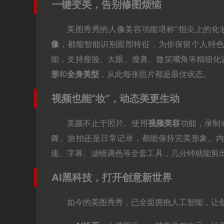
一键变美，告别修图烦恼
美图秀秀的人像美容功能堪称“指尖上的化
像
，都能智能识别面部特征，为你保留个人特
能，支持瘦脸、大眼、瘦鼻、微笑嘴角等精细化
形
和
全身美型
，从此每张照片都是最佳状态。
视频也能“妆”，动态美更生动
美颜不止于照片。使用
视频美容
功能，录制
舞、旅拍还是日常记录，都能保持完美形象。
速、字幕、滤镜调色等全套工具，几分钟就能剪
AI黑科技，打开创意新世界
如今的美图秀秀，已全面拥抱人工智能，让