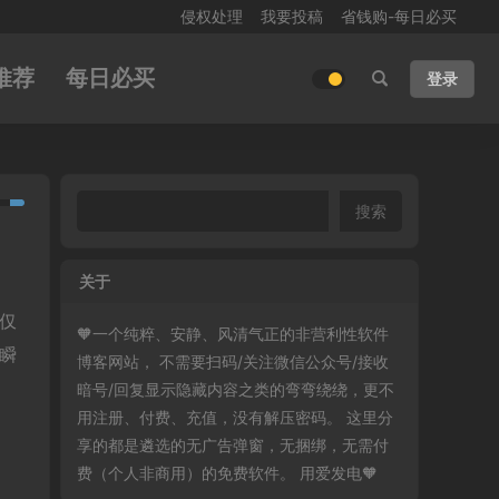
侵权处理
我要投稿
省钱购-每日必买
推荐
每日必买
登录
搜索
关于
仅
🧡一个纯粹、安静、风清气正的非营利性软件
瞬
博客网站， 不需要扫码/关注微信公众号/接收
暗号/回复显示隐藏内容之类的弯弯绕绕，更不
用注册、付费、充值，没有解压密码。 这里分
享的都是遴选的无广告弹窗，无捆绑，无需付
费（个人非商用）的免费软件。 用爱发电🧡