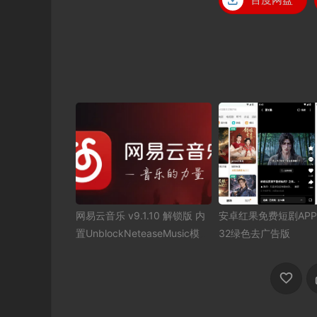
网易云音乐 v9.1.10 解锁版 内
安卓红果免费短剧APP v7
置UnblockNeteaseMusic模块
32绿色去广告版
版