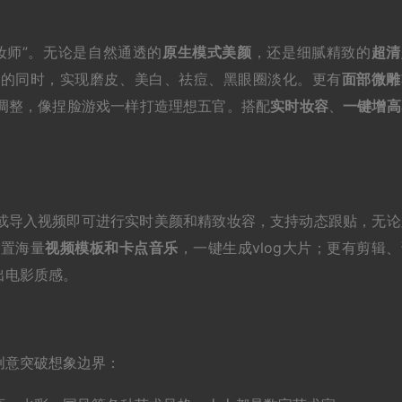
妆师”。无论是自然通透的
原生模式美颜
，还是细腻精致的
超清
色的同时，实现磨皮、美白、祛痘、黑眼圈淡化。更有
面部微雕
调整，像捏脸游戏一样打造理想五官。搭配
实时妆容
、
一键增高
或导入视频即可进行实时美颜和精致妆容，支持动态跟贴，无论
内置海量
视频模板和卡点音乐
，一键生成vlog大片；更有剪辑
出电影质感。
创意突破想象边界：