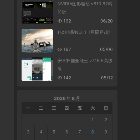
NVIDIA图形驱动 v610.62精
简版
162
06/20
科幻电影NO. 1《星际穿越》
167
05/06
安卓扫描全能王 v7.16.5高级
版
142
05/12
2026 年 8 月
一
二
三
四
五
六
日
1
2
3
4
5
6
7
8
9