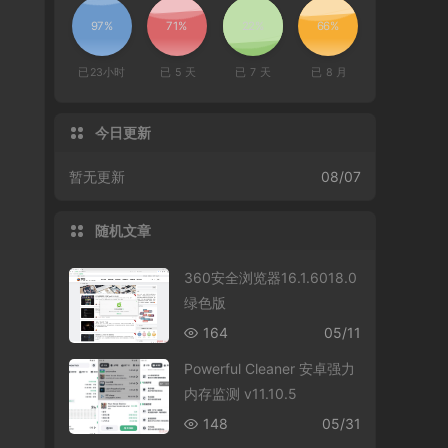
97%
71%
22%
66%
已
23
小时
已
5
天
已
7
天
已
8
月
今日更新
暂无更新
08/07
随机文章
360安全浏览器16.1.6018.0
绿色版
164
05/11
Powerful Cleaner 安卓强力
内存监测 v11.10.5
148
05/31