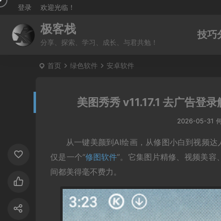
登录
欢迎光临！
极客栈
技巧
分享、探索、学习、成长、与君共勉！
首页
绿色软件
安卓软件
美图秀秀 v11.17.1 去
2026-05-31
从一键美颜到AI绘画，从修图小白到视频达
仅是一个“
修图软件
”。它集图片精修、视频美容
间都美得毫不费力。