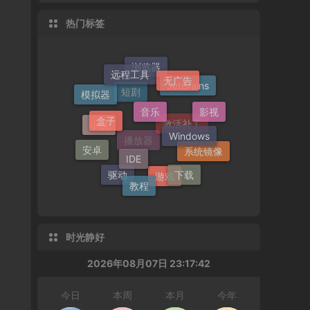
热门标签
远程工具
无广告
音乐
盒子
浏览器
Windows
模拟器
影视
IDE
JetBrains
短剧
安卓
下载
小说
教程
系统镜像
激活补丁
驱动
播放器
游戏
时光静好
2026年08月07日 23:17:43
今日
本周
本月
今年