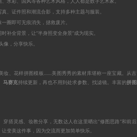
画、水彩、国风等各种艺术风格，人人都是数字艺术家。
写真、证件照和潮流合影，支持多种主题与服装。
抹一圈即可无痕消失，拯救废片。
时补全背景，让“半身照变全身景”成为现实。
头像，分享快乐。
美妆、花样拼图模板……美图秀秀的素材库堪称一座宝藏。从古
、马赛克
持续更新，再也不用到处求参数、找滤镜。丰富的
拼图
。
、穿搭灵感、妆教分享，无数达人在这里晒出“修图思路”和前后
，让变美这件事，因为交流而更加简单快乐。