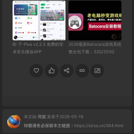
听·下-Plus v2.2.3 免费的安
2026最新Batocera游戏系统
卓音乐播放APP
整合包下载：32G/350G懒
人包，插上U盘即玩！
本文由
何故
发表于2026-05-16
转载请务必保留本文链接：
https://stros.cn/384.html