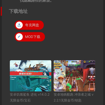
找隐藏路径的麻烦。
下载地址
夸克网盘
MOD下载
安卓饥饿鲨鱼 进化 v14.0.2
安卓地铁酷跑 冲浪者之城 v
无限金币/宝石
2.2.1无限金币/钥匙