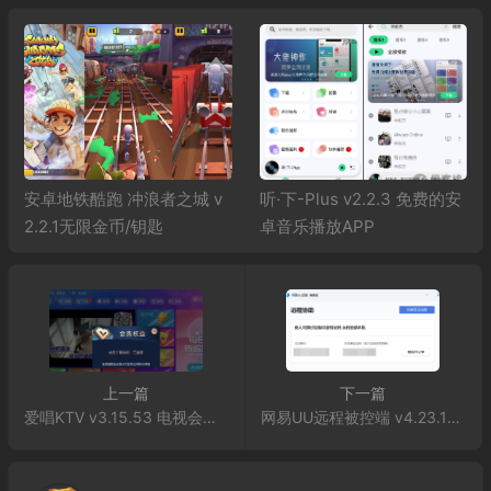
安卓地铁酷跑 冲浪者之城 v
听·下-Plus v2.2.3 免费的安
2.2.1无限金币/钥匙
卓音乐播放APP
上一篇
下一篇
爱唱KTV v3.15.53 电视会员版
网易UU远程被控端 v4.23.1单文件精简版