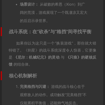
场景设计：
从破败的希恩（Xion）到广
阔的荒漠，游戏展现了一个既凄凉又宏大
的后启示录世界。
战斗系统：在“砍杀”与“格挡”间寻找平衡
如果你以为这只是一个“换装游戏”，那你就大错
特错了。《剑星》的战斗系统深度令人惊喜，它更像
是
《尼尔：机械纪元》的灵动
与
《只狼》的硬核反
馈
的结合体。
核心机制解析
完美格挡与闪避：
游戏的战斗核心在于
观察敌人的动作。成功触发“完美格挡”不
仅能累积平衡值，还能帅气地反击。