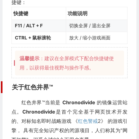
捷键：
快捷键
功能说明
F11
/
ALT + F
切换全屏 / 退出全屏
CTRL + 鼠标滚轮
放大 / 缩小游戏画面
温馨提示
：建议在全屏模式下配合快捷键使
用，以获得最佳视野与操作手感。
关于红色井界™
红色井界™当前是
Chronodivide
的镜像运营站
点。
Chronodivide
是首个完全基于网页技术开发
的、对标知名即时战略游戏 《
红色警戒
2》 的游戏引
擎， 具有完全知识产权的闭源项目，人们称其为"网